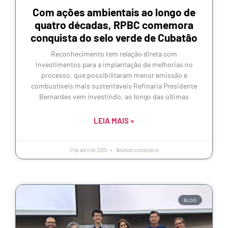
Com ações ambientais ao longo de
quatro décadas, RPBC comemora
conquista do selo verde de Cubatão
Reconhecimento tem relação direta com
investimentos para a implantação de melhorias no
processo, que possibilitaram menor emissão e
combustíveis mais sustentáveis Refinaria Presidente
Bernardes vem investindo, ao longo das últimas
LEIA MAIS »
17 de abril de 2025
Nenhum comentário
BLOG