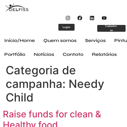
Cadastre-
Login
se
Início/Home
Quem somos
Serviços
Pintu
Portfólio
Notícias
Contato
Relatórios
Categoria de
campanha:
Needy
Child
Raise funds for clean &
Healthy food