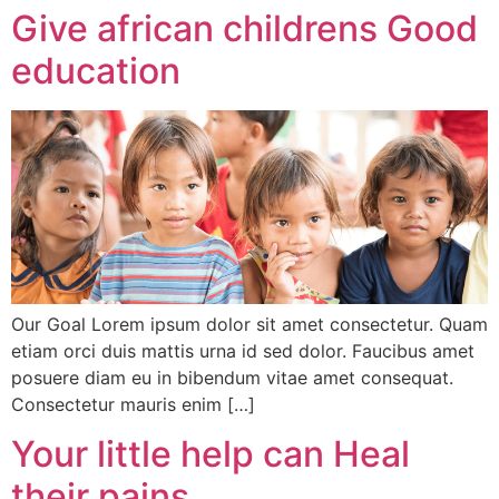
Give african childrens Good
education
Our Goal Lorem ipsum dolor sit amet consectetur. Quam
etiam orci duis mattis urna id sed dolor. Faucibus amet
posuere diam eu in bibendum vitae amet consequat.
Consectetur mauris enim […]
Your little help can Heal
their pains