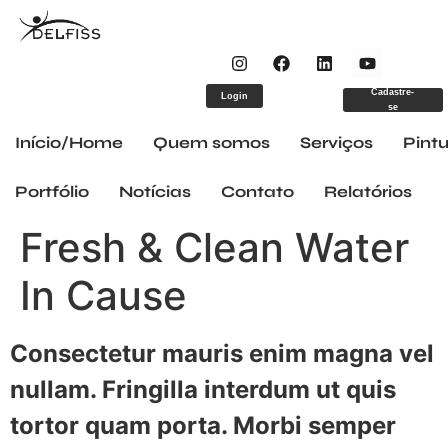
Cadastre-
Login
se
Início/Home
Quem somos
Serviços
Pintu
Portfólio
Notícias
Contato
Relatórios
Fresh & Clean Water
In Cause
Consectetur mauris enim magna vel
nullam. Fringilla interdum ut quis
tortor quam porta. Morbi semper