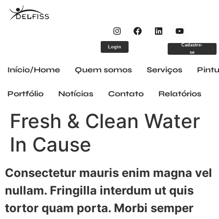
Cadastre-
Login
se
Início/Home
Quem somos
Serviços
Pintu
Portfólio
Notícias
Contato
Relatórios
Fresh & Clean Water
In Cause
Consectetur mauris enim magna vel
nullam. Fringilla interdum ut quis
tortor quam porta. Morbi semper