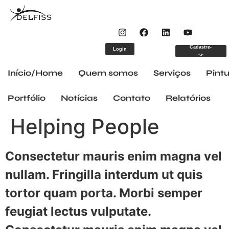
Cadastre-
Login
se
Início/Home
Quem somos
Serviços
Pintu
Portfólio
Notícias
Contato
Relatórios
Helping People
Consectetur mauris enim magna vel
nullam. Fringilla interdum ut quis
tortor quam porta. Morbi semper
feugiat lectus vulputate.