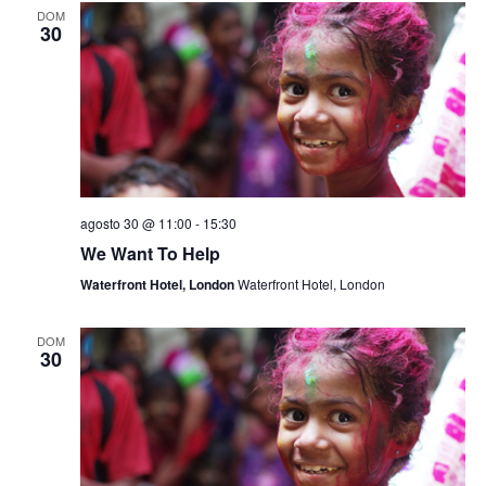
nave
DOM
Ev
30
de
visua
de
Even
agosto 30 @ 11:00
-
15:30
We Want To Help
Waterfront Hotel, London
Waterfront Hotel, London
DOM
30