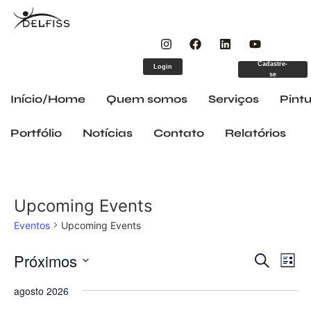
Cadastre-
Login
se
Início/Home
Quem somos
Serviços
Pintu
Portfólio
Notícias
Contato
Relatórios
Upcoming Events
Eventos
Upcoming Events
Pesqu
Na
Próximos
Procurar e
Lista
Selecione
do
e
a
agosto 2026
data.
vi